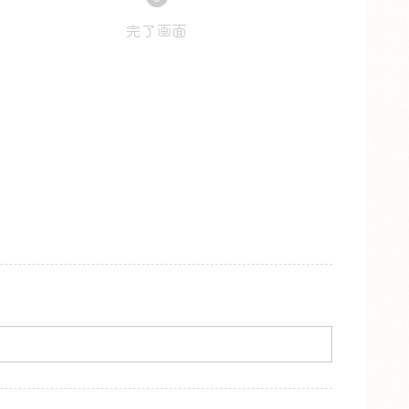
完了画面
現
在
表
示
さ
れ
て
い
る
画
面
で