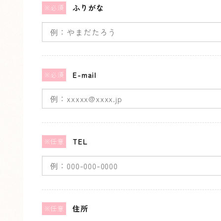
す
ふりがな
※必須
。
E-mail
※必須
TEL
※任意
住所
※任意