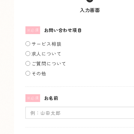
入力画面
現
在
お問い合わせ項目
※必須
表
示
サービス相談
さ
求人について
れ
ご質問について
て
その他
い
る
お名前
※必須
画
面
で